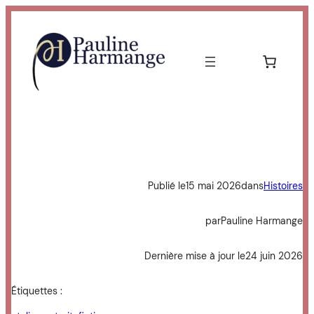
Aller
au
contenu
Publié le
15 mai 2026
dans
Histoires
par
Pauline Harmange
Dernière mise à jour le
24 juin 2026
Étiquettes :