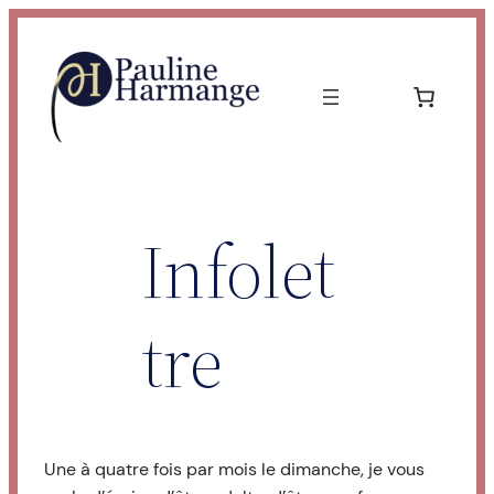
Aller
au
contenu
Infolet
tre
Une à quatre fois par mois le dimanche, je vous