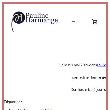
Aller
au
contenu
Publié le
8 mai 2026
dans
La vie
par
Pauline Harmange
Dernière mise à jour le
Étiquettes :