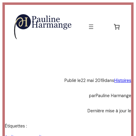
Aller
au
contenu
Publié le
22 mai 2019
dans
Histoires
par
Pauline Harmange
Dernière mise à jour le
Étiquettes :