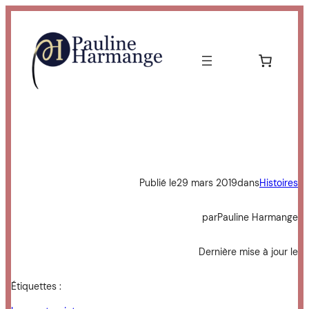
Aller
au
contenu
Publié le
29 mars 2019
dans
Histoires
par
Pauline Harmange
Dernière mise à jour le
Étiquettes :