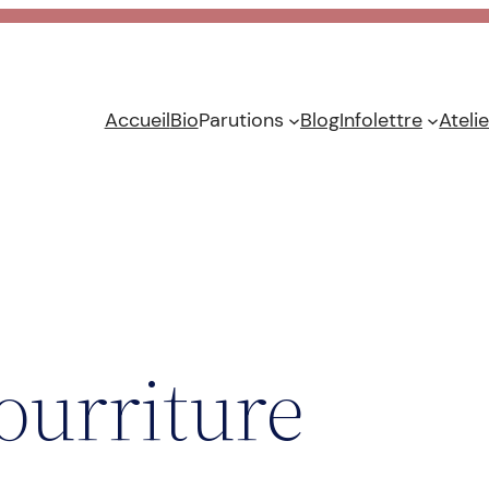
Accueil
Bio
Parutions
Blog
Infolettre
Ateli
ourriture