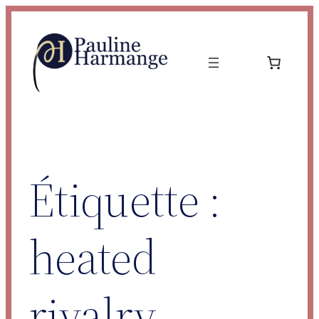
Aller
au
contenu
Étiquette :
heated
rivalry