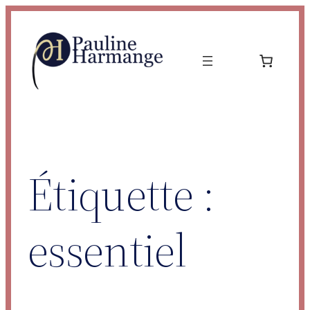
Aller
au
contenu
Étiquette :
essentiel