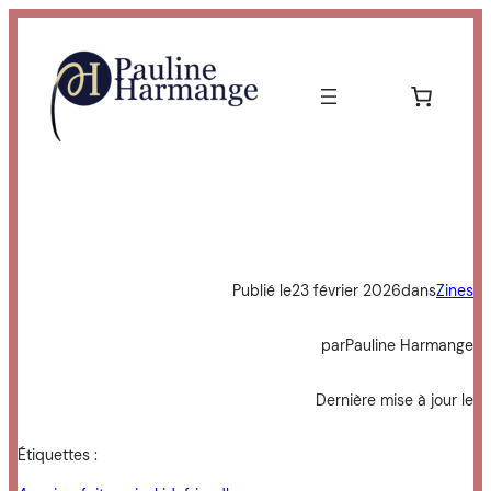
Aller
au
contenu
Publié le
23 février 2026
dans
Zines
par
Pauline Harmange
Dernière mise à jour le
Étiquettes :