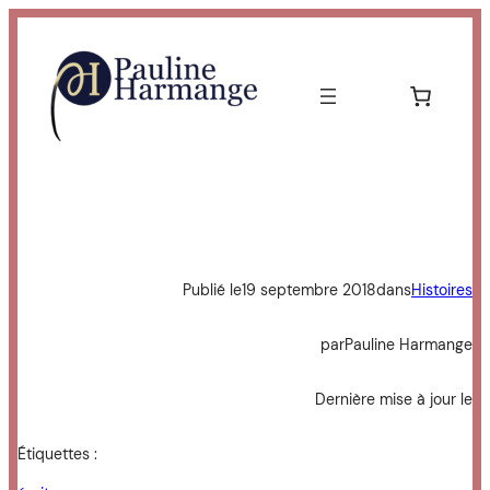
Aller
au
contenu
Publié le
19 septembre 2018
dans
Histoires
par
Pauline Harmange
Dernière mise à jour le
Étiquettes :